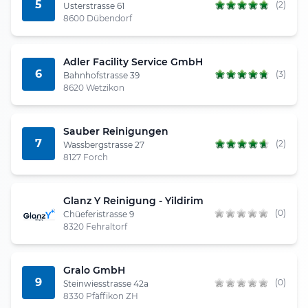
5
(2)
Usterstrasse 61
8600 Dübendorf
Adler Facility Service GmbH
6
(3)
Bahnhofstrasse 39
8620 Wetzikon
Sauber Reinigungen
7
(2)
Wassbergstrasse 27
8127 Forch
Glanz Y Reinigung - Yildirim
(0)
Chüeferistrasse 9
8320 Fehraltorf
Gralo GmbH
9
(0)
Steinwiesstrasse 42a
8330 Pfäffikon ZH