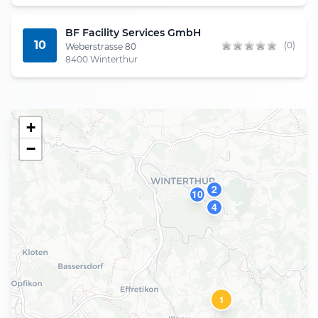
BF Facility Services GmbH
10
(0)
Weberstrasse 80
8400 Winterthur
+
−
2
10
4
1