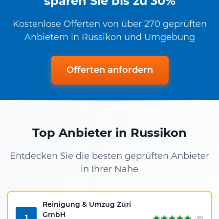
sparen Sie bis zu 30%
Kostenlose Offerten von über 270 geprüften
Anbietern in Russikon und Umgebung
Offerten anfordern
Top Anbieter in Russikon
Entdecken Sie die besten geprüften Anbieter
in Ihrer Nähe
Reinigung & Umzug Züri
GmbH
1
(6)