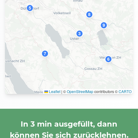
5
8
9
3
7
6
Leaflet
|
©
OpenStreetMap
contributors ©
CARTO
In 3 min ausgefüllt, dann
können Sie sich zurücklehnen.