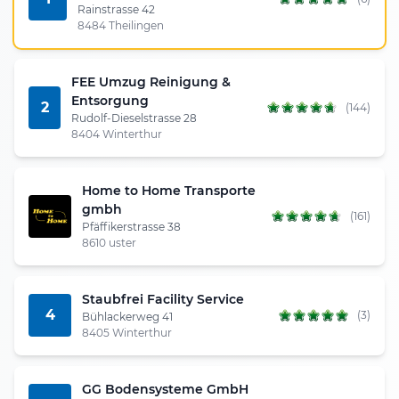
Rainstrasse 42
8484 Theilingen
FEE Umzug Reinigung &
Entsorgung
2
(144)
Rudolf-Dieselstrasse 28
8404 Winterthur
Home to Home Transporte
gmbh
(161)
Pfäffikerstrasse 38
8610 uster
Staubfrei Facility Service
4
(3)
Bühlackerweg 41
8405 Winterthur
GG Bodensysteme GmbH