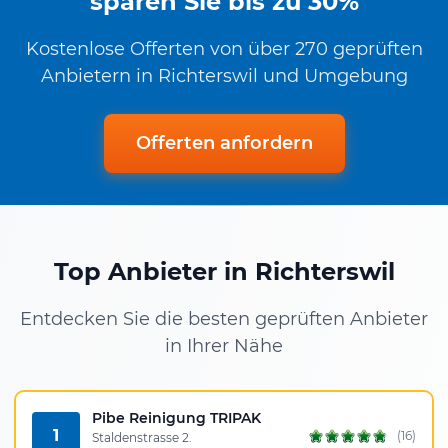
sparen Sie bis zu 30%
Kostenlose Offerten von über 270 geprüften
Anbietern in Richterswil und Umgebung
Offerten anfordern
Top Anbieter in Richterswil
Entdecken Sie die besten geprüften Anbieter
in Ihrer Nähe
Pibe Reinigung TRIPAK
1
(16)
Staldenstrasse 2.