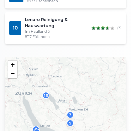
8733 Eschenbach
Lenaro Reinigung &
Hauswartung
10
(3)
Im Haufland 5
8117 Fällanden
+
−
10
7
5
2