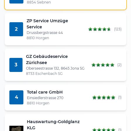
8854 Siebnen
ZP Service Umzüge
Service
2
(123)
Drussbergstrasse 44
8810 Horgen
GZ Gebäudeservice
Zürichsee
3
(2)
Oberseestrasse 132, 8645 Jona SG
8733 Eschenbach SG
Total care GmbH
4
(1)
Einsiedlerstrasse 270
8810 Horgen
Hauswartung-Goldglanz
KLG
(1)