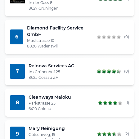
In der Gass 8
8627 Grüningen
Diamond Facility Service
GmbH
6
(0)
Muslistrasse 10
8820 Wädenswil
Reinova Services AG
7
(8)
Im Grünenhof 25
8625 Gossau ZH
Cleanways Maloku
8
(1)
Parkstrasse 25
6410 Goldau
Mary Reinigung
9
(2)
Gütschweg, 19