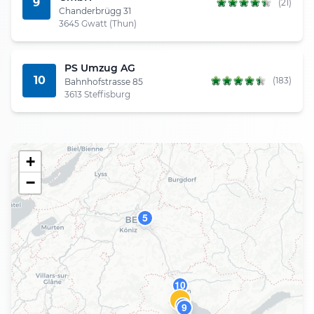
9
(21)
Chanderbrügg 31
3645 Gwatt (Thun)
PS Umzug AG
10
(183)
Bahnhofstrasse 85
3613 Steffisburg
+
−
5
10
1
8
9