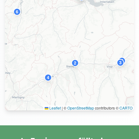
6
7
3
2
4
Leaflet
|
©
OpenStreetMap
contributors ©
CARTO