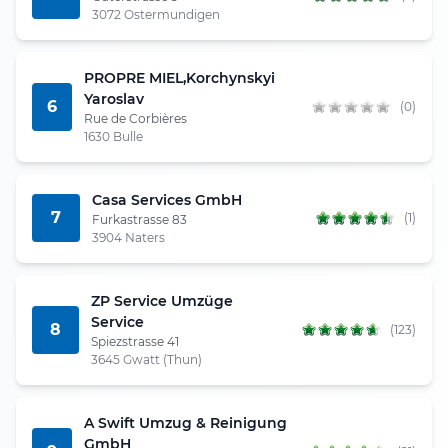
3072 Ostermundigen
PROPRE MIEL,Korchynskyi
Yaroslav
6
(0)
Rue de Corbières
1630 Bulle
Casa Services GmbH
7
(1)
Furkastrasse 83
3904 Naters
ZP Service Umzüge
Service
8
(123)
Spiezstrasse 41
3645 Gwatt (Thun)
A Swift Umzug & Reinigung
GmbH