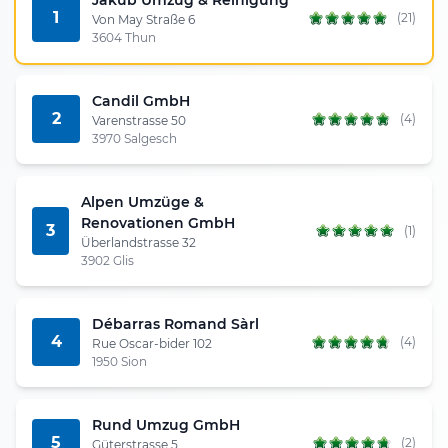
1
(21)
Von May Straße 6
3604 Thun
Candil GmbH
2
(4)
Varenstrasse 50
3970 Salgesch
Alpen Umzüge &
Renovationen GmbH
3
(1)
Überlandstrasse 32
3902 Glis
Débarras Romand Sàrl
4
(4)
Rue Oscar-bider 102
1950 Sion
Rund Umzug GmbH
5
(2)
Güterstrasse 5