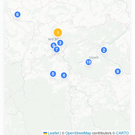
6
1
3
9
7
2
10
8
5
4
Leaflet
|
©
OpenStreetMap
contributors ©
CARTO