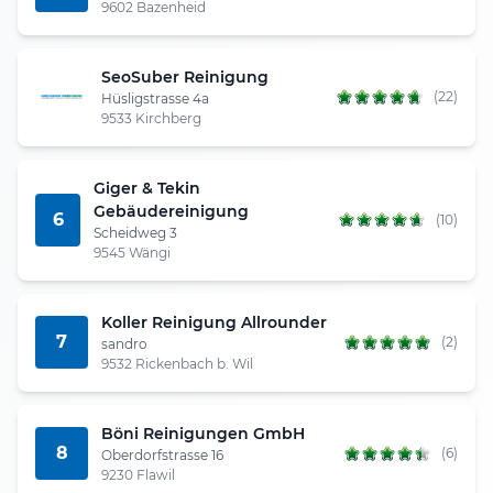
9602 Bazenheid
SeoSuber Reinigung
(22)
Hüsligstrasse 4a
9533 Kirchberg
Giger & Tekin
Gebäudereinigung
6
(10)
Scheidweg 3
9545 Wängi
Koller Reinigung Allrounder
7
(2)
sandro
9532 Rickenbach b. Wil
Böni Reinigungen GmbH
8
(6)
Oberdorfstrasse 16
9230 Flawil