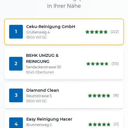
in Ihrer Nähe
Ceku-Reinigung GmbH
1
(222)
Grubenweg 4
9500 Wil SG
BEHK UMZUG &
REINIGUNG
2
(313)
Sandackerstrasse 30
9245 Oberbüren
Diamond Clean
3
(18)
Reuttistrasse 5
9500 Wil SG
Easy Reinigung Hacer
4
(21)
Brunnenweg 2