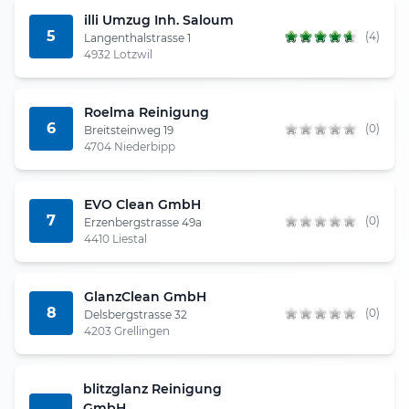
illi Umzug Inh. Saloum
5
(4)
Langenthalstrasse 1
4932 Lotzwil
Roelma Reinigung
6
(0)
Breitsteinweg 19
4704 Niederbipp
EVO Clean GmbH
7
(0)
Erzenbergstrasse 49a
4410 Liestal
GlanzClean GmbH
8
(0)
Delsbergstrasse 32
4203 Grellingen
blitzglanz Reinigung
GmbH