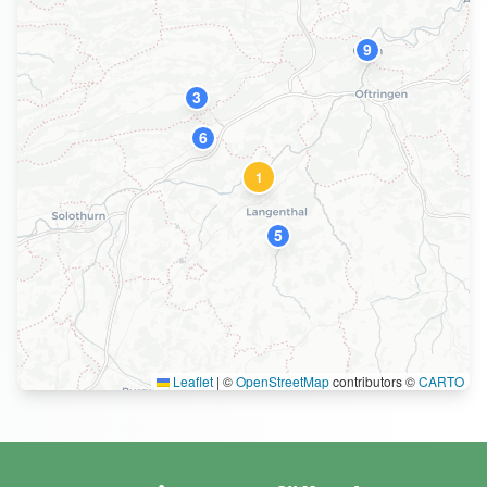
9
3
6
1
5
Leaflet
|
©
OpenStreetMap
contributors ©
CARTO