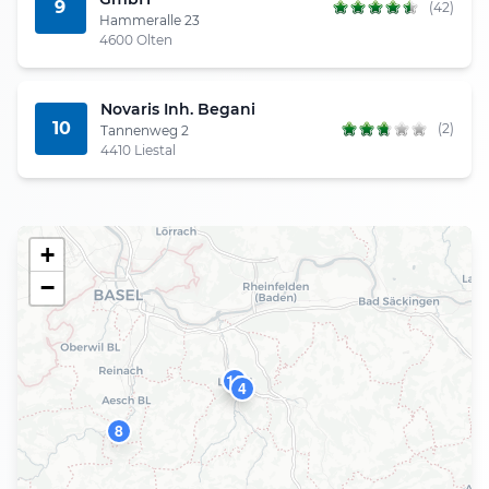
9
(42)
Hammeralle 23
4600 Olten
Novaris Inh. Begani
10
(2)
Tannenweg 2
4410 Liestal
+
−
10
2
7
4
8