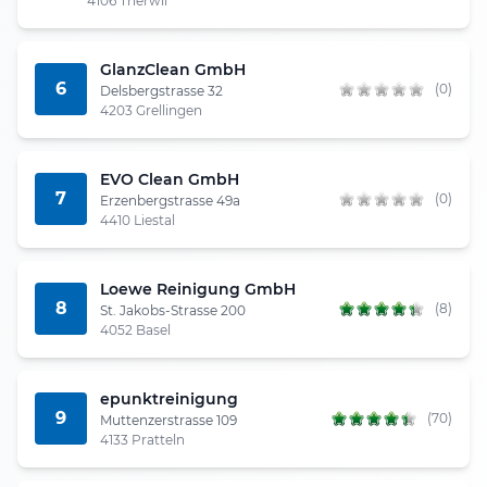
4106 Therwil
GlanzClean GmbH
6
(0)
Delsbergstrasse 32
4203 Grellingen
EVO Clean GmbH
7
(0)
Erzenbergstrasse 49a
4410 Liestal
Loewe Reinigung GmbH
8
(8)
St. Jakobs-Strasse 200
4052 Basel
epunktreinigung
9
(70)
Muttenzerstrasse 109
4133 Pratteln