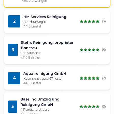
4912 Aarwangen
HM Services Reinigung
2
(3)
Benzburweg 12
4410 Liestal
Stefi's Reinigung, proprietar
Bonescu
3
(5)
Thalstrasse 1
4710 Balsthal
Aqua-reinigung GmbH
4
(2)
Kasernenstrasse 67 liestal
4410 Liestal
Baselino Umzug und
Reinigung GmbH
5
(3)
4 Reinacherstrasse