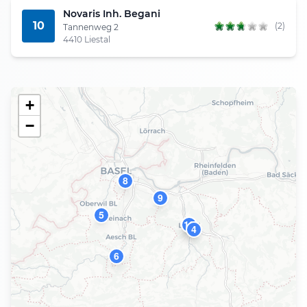
Novaris Inh. Begani
10
(2)
Tannenweg 2
4410 Liestal
+
−
8
9
5
10
2
7
4
6