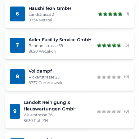
Haushilfe24 GmbH
6
(1)
Landstrasse 2
8754 Netstal
Adler Facility Service GmbH
7
(3)
Bahnhofstrasse 39
8620 Wetzikon
Volldampf
8
(0)
Rickenstrasse 25
8737 Gommiswald
Landolt Reinigung &
Hauswartungen GmbH
9
(0)
Weierstrasse 36
8630 Rüti ZH