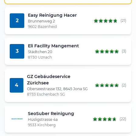
Easy Reinigung Hacer
2
(21)
Brunnenweg 2
9602 Bazenheid
Eli Facility Mangement
3
(3)
Städtchen 20
8730 Uznach
GZ Gebäudeservice
Zürichsee
4
(2)
Oberseestrasse 132, 8645 Jona SG
8733 Eschenbach SG
SeoSuber Reinigung
(22)
Hüsligstrasse 4a
9533 Kirchberg