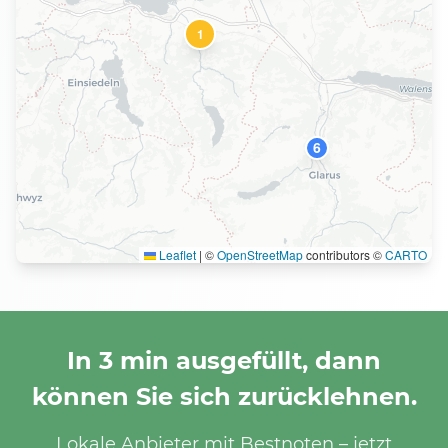
1
6
Leaflet
|
©
OpenStreetMap
contributors ©
CARTO
In 3 min ausgefüllt, dann
können Sie sich zurücklehnen.
Lokale Anbieter mit Bestnoten – jetzt