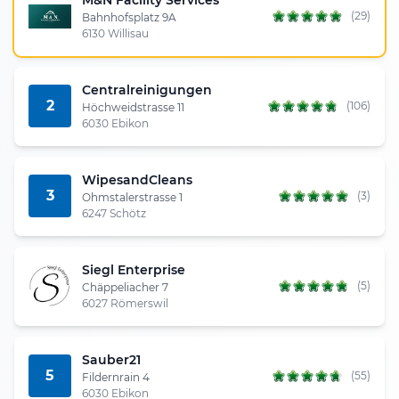
(29)
Bahnhofsplatz 9A
6130 Willisau
Centralreinigungen
2
(106)
Höchweidstrasse 11
6030 Ebikon
WipesandCleans
3
(3)
Ohmstalerstrasse 1
6247 Schötz
Siegl Enterprise
(5)
Chäppeliacher 7
6027 Römerswil
Sauber21
5
(55)
Fildernrain 4
6030 Ebikon