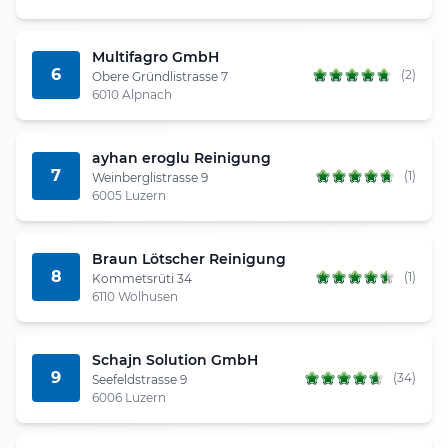
Multifagro GmbH
6
(2)
Obere Gründlistrasse 7
6010 Alpnach
ayhan eroglu Reinigung
7
(1)
Weinberglistrasse 9
6005 Luzern
Braun Lötscher Reinigung
8
(1)
Kommetsrüti 34
6110 Wolhusen
Schajn Solution GmbH
9
(34)
Seefeldstrasse 9
6006 Luzern