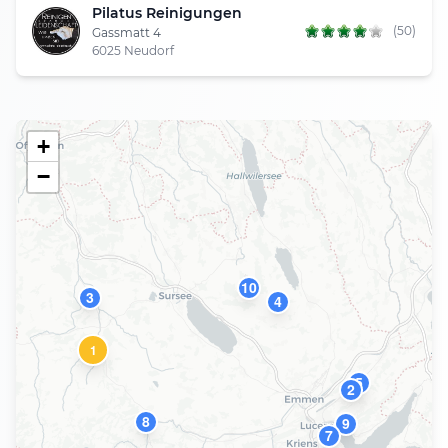
Pilatus Reinigungen
(50)
Gassmatt 4
6025 Neudorf
+
−
10
3
4
1
5
2
8
9
7