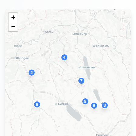
+
−
4
2
7
8
6
9
3
5