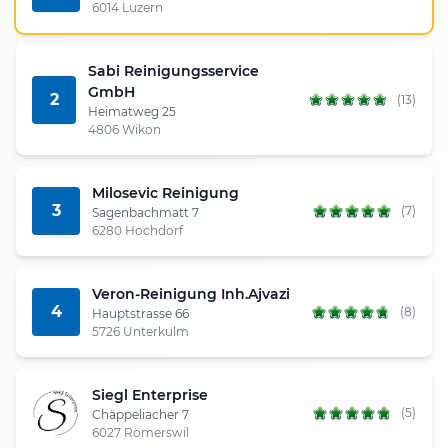
6014 Luzern
Sabi Reinigungsservice
GmbH
2
(13)
Heimatweg 25
4806 Wikon
Milosevic Reinigung
3
(7)
Sagenbachmatt 7
6280 Hochdorf
Veron-Reinigung Inh.Ajvazi
4
(8)
Hauptstrasse 66
5726 Unterkulm
Siegl Enterprise
(5)
Chäppeliacher 7
6027 Römerswil