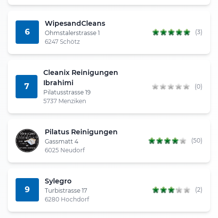
WipesandCleans
6
(3)
Ohmstalerstrasse 1
6247 Schötz
Cleanix Reinigungen
Ibrahimi
7
(0)
Pilatusstrasse 19
5737 Menziken
Pilatus Reinigungen
(50)
Gassmatt 4
6025 Neudorf
Sylegro
9
(2)
Turbistrasse 17
6280 Hochdorf