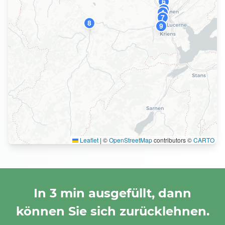
6
10
2
4
7
8
9
Leaflet
|
©
OpenStreetMap
contributors ©
CARTO
In 3 min ausgefüllt, dann
können Sie sich zurücklehnen.