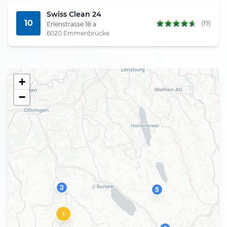
Swiss Clean 24
10
(19)
Erlenstrasse 18 a
6020 Emmenbrücke
+
−
3
5
1