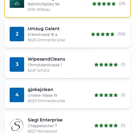
(29)
Bahnhofsplatz 9A
6130 Willisau
Umzug Galant
2
(126)
Erlenstrasse 18 a
6020 Emmenbrücke
WipesandCleans
3
(3)
Ohmstalerstrasse 1
6247 Schötz
gjokajclean
4
(5)
Untere-Wiese 19
6020 Emmenbrücke
Siegl Enterprise
(5)
Chäppeliacher 7
6027 Römerswil