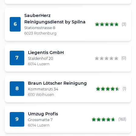
SauberHerz
Reinigungsdienst by Spilna
6
(3)
Stationsstrasse 8
6023 Rothenburg
Liegentis GmbH
7
(0)
Staldenhof 20
6014 Luzern
Braun Lötscher Reinigung
8
(1)
Kommetsrüti 34
6110 Wolhusen
Umzug Profis
9
(163)
Grossmatte 7
6014 Luzern