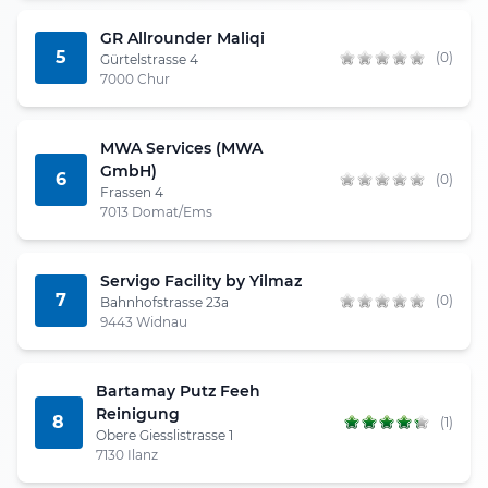
GR Allrounder Maliqi
5
(0)
Gürtelstrasse 4
7000 Chur
MWA Services (MWA
GmbH)
6
(0)
Frassen 4
7013 Domat/Ems
Servigo Facility by Yilmaz
7
(0)
Bahnhofstrasse 23a
9443 Widnau
Bartamay Putz Feeh
Reinigung
8
(1)
Obere Giesslistrasse 1
7130 Ilanz