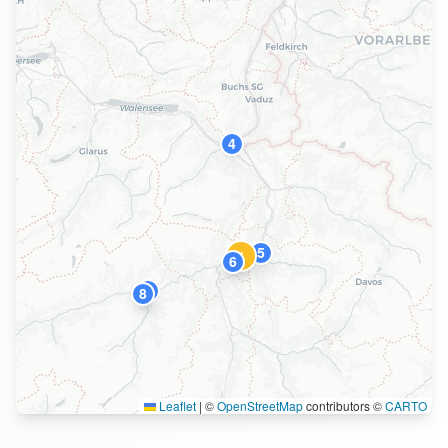
4
5
1
6
9
8
Leaflet
|
©
OpenStreetMap
contributors ©
CARTO