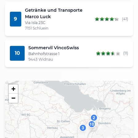
Getränke und Transporte
Marco Luck
9
(41)
Via Isla 23C
7151 Schluein
Sommervil VincoSwiss
10
(11)
Bahnhofstrasse 1
9443 Widnau
+
−
2
10
7
3