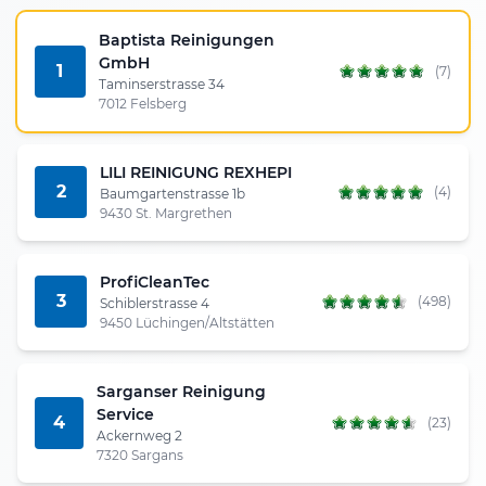
Baptista Reinigungen
GmbH
1
(7)
Taminserstrasse 34
7012 Felsberg
LILI REINIGUNG REXHEPI
2
(4)
Baumgartenstrasse 1b
9430 St. Margrethen
ProfiCleanTec
3
(498)
Schiblerstrasse 4
9450 Lüchingen/Altstätten
Sarganser Reinigung
Service
4
(23)
Ackernweg 2
7320 Sargans