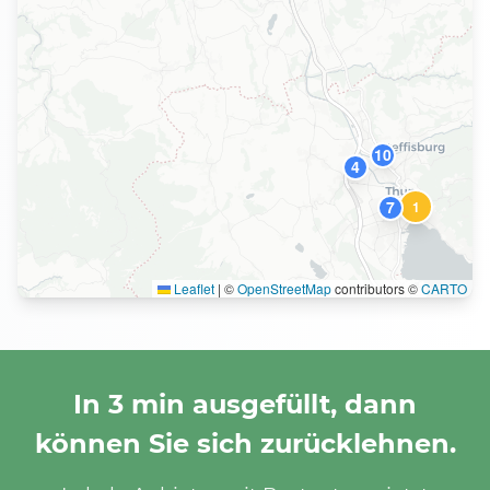
10
4
7
1
Leaflet
|
©
OpenStreetMap
contributors ©
CARTO
In 3 min ausgefüllt, dann
können Sie sich zurücklehnen.