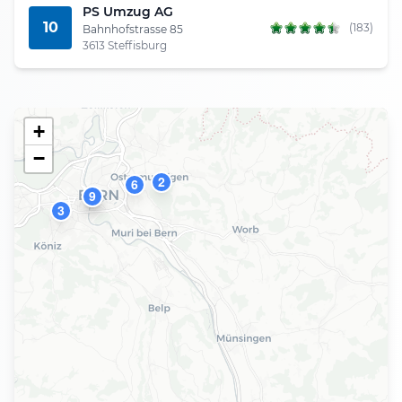
PS Umzug AG
10
(183)
Bahnhofstrasse 85
3613 Steffisburg
+
−
2
6
5
8
9
3