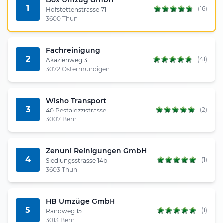
1
(16)
Hofstettenstrasse 71
3600 Thun
Fachreinigung
2
(41)
Akazienweg 3
3072 Ostermundigen
Wisho Transport
3
(2)
40 Pestalozzistrasse
3007 Bern
Zenuni Reinigungen GmbH
4
(1)
Siedlungsstrasse 14b
3603 Thun
HB Umzüge GmbH
5
(1)
Randweg 15
3013 Bern