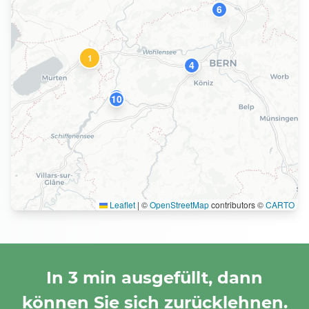
6
1
4
3
10
Leaflet
|
©
OpenStreetMap
contributors ©
CARTO
In 3 min ausgefüllt, dann
können Sie sich zurücklehnen.