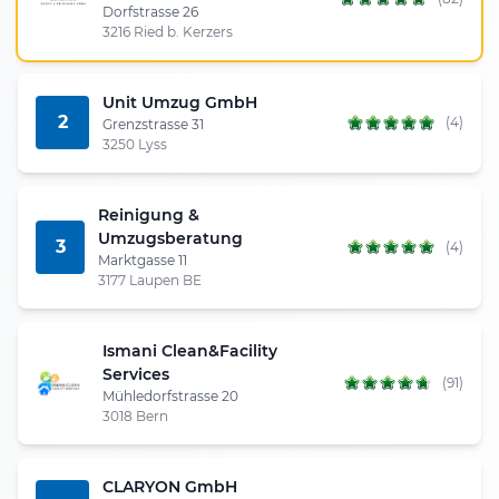
Dorfstrasse 26
3216 Ried b. Kerzers
Unit Umzug GmbH
2
(4)
Grenzstrasse 31
3250 Lyss
Reinigung &
Umzugsberatung
3
(4)
Marktgasse 11
3177 Laupen BE
Ismani Clean&Facility
Services
(91)
Mühledorfstrasse 20
3018 Bern
CLARYON GmbH