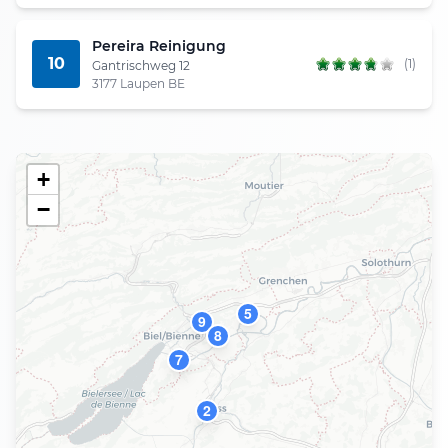
Pereira Reinigung
10
(1)
Gantrischweg 12
3177 Laupen BE
+
−
5
9
8
7
2