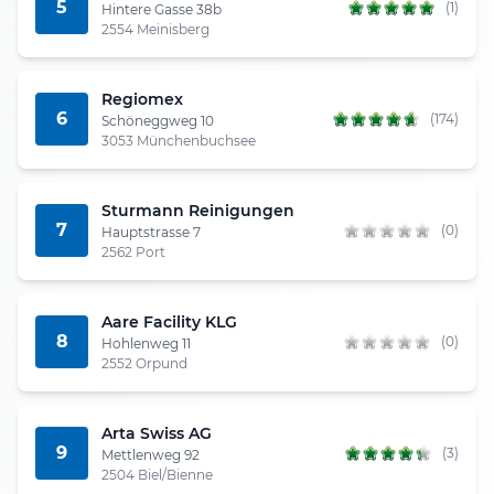
5
(1)
Hintere Gasse 38b
2554 Meinisberg
Regiomex
6
(174)
Schöneggweg 10
3053 Münchenbuchsee
Sturmann Reinigungen
7
(0)
Hauptstrasse 7
2562 Port
Aare Facility KLG
8
(0)
Hohlenweg 11
2552 Orpund
Arta Swiss AG
9
(3)
Mettlenweg 92
2504 Biel/Bienne