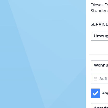
Dieses F
Stunden 
SERVIC
Ab