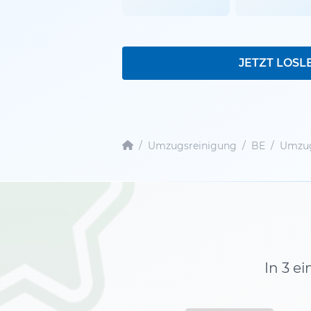
JETZT LOSL
/
Umzugsreinigung
/
BE
/
Umzug
In 3 e