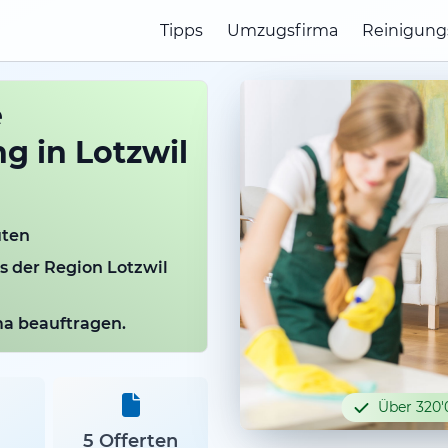
Tipps
Umzugsfirma
Reinigung
e
g in Lotzwil
uten
us der Region Lotzwil
rma beauftragen.
Über 320'
5 Offerten