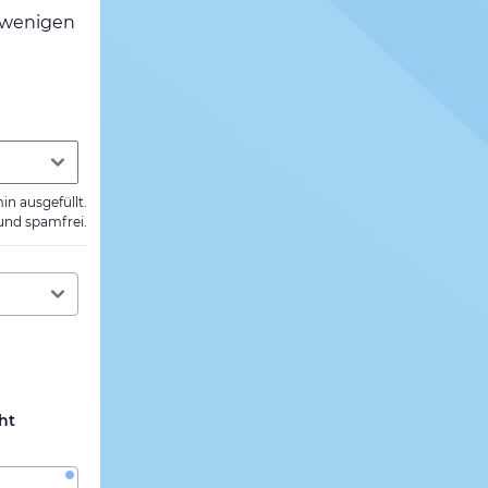
h wenigen
min ausgefüllt.
 und spamfrei.
ht