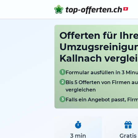
Offerten für Ihr
Umzugsreinigun
Kallnach vergle
1
Formular ausfüllen in 3 Min
2
Bis 5 Offerten von Firmen a
vergleichen
3
Falls ein Angebot passt, Fi
3 min
Gratis