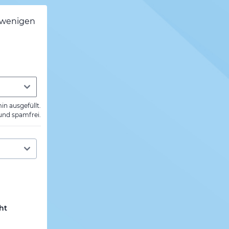
h wenigen
min ausgefüllt.
 und spamfrei.
ht