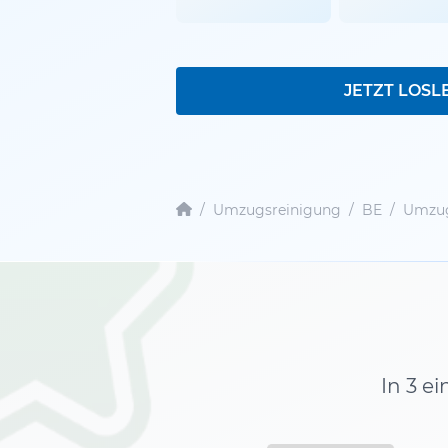
JETZT LOSL
/
Umzugsreinigung
/
BE
/
Umzug
In 3 e