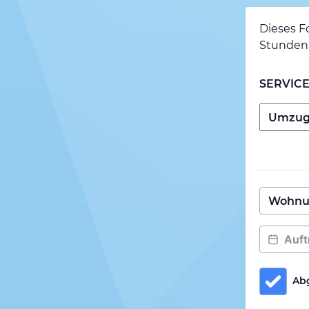
Dieses F
Stunden 
SERVIC
Ab