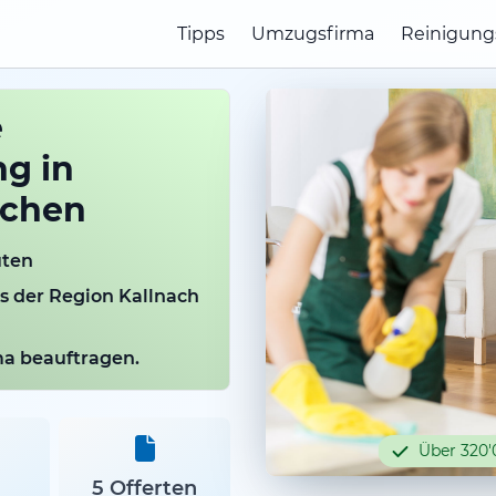
Tipps
Umzugsfirma
Reinigung
e
g in
ichen
uten
us der Region Kallnach
rma beauftragen.
Über 320'
5 Offerten