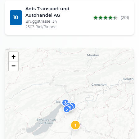
Ants Transport und
Autohandel AG
10
(201)
Brüggstrasse 134
2503 Biel/Bienne
+
−
6
7
9
3
10
8
4
5
1