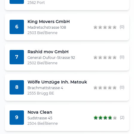
2562 Port
King Movers GmbH
6
(0)
Madretschstrasse 108
2503 Biel/Bienne
Rashid mov GmbH
7
(0)
General-Dufour-Strasse 92
2502 Biel/Bienne
Wölfe Umzüge Inh. Matouk
8
(0)
Brachmattstrasse 4
2555 Brügg BE
Nova Clean
9
(2)
Sudstrasse 45
2504 Biel/Bienne