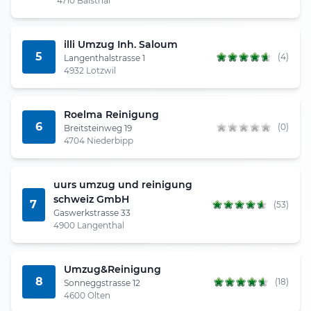
4710 Balsthal
illi Umzug Inh. Saloum
5
(4)
Langenthalstrasse 1
4932 Lotzwil
Roelma Reinigung
6
(0)
Breitsteinweg 19
4704 Niederbipp
uurs umzug und reinigung
schweiz GmbH
7
(53)
Gaswerkstrasse 33
4900 Langenthal
Umzug&Reinigung
8
(18)
Sonneggstrasse 12
4600 Olten