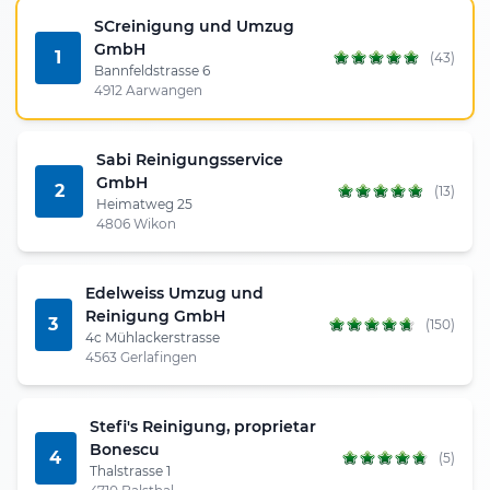
SCreinigung und Umzug
GmbH
1
(43)
Bannfeldstrasse 6
4912 Aarwangen
Sabi Reinigungsservice
GmbH
2
(13)
Heimatweg 25
4806 Wikon
Edelweiss Umzug und
Reinigung GmbH
3
(150)
4c Mühlackerstrasse
4563 Gerlafingen
Stefi's Reinigung, proprietar
Bonescu
4
(5)
Thalstrasse 1