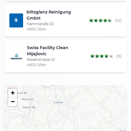
blitzglanz Reinigung
GmbH
9
(42)
Hammeralle 23
4600 Olten
Swiss Facility Clean
Mijajlovic
(13)
Reiserstrasse 22
4600 Olten
+
−