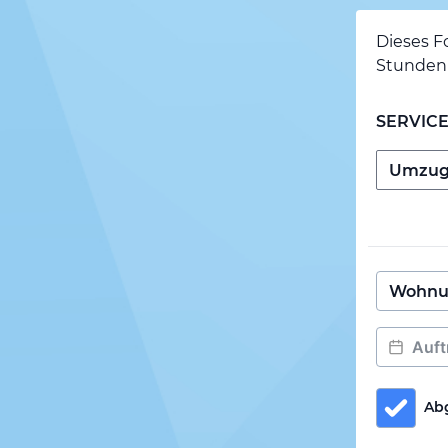
Dieses F
Stunden 
SERVIC
Ab