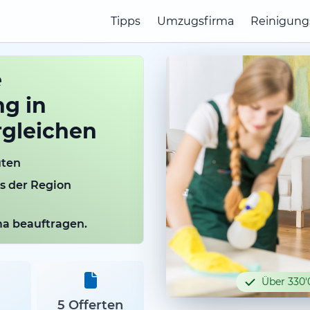
Tipps
Umzugsfirma
Reinigung
e
g in
gleichen
uten
us der Region
rma beauftragen.
Über 330'
5 Offerten