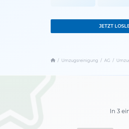
JETZT LOSL
/
Umzugsreinigung
/
AG
/
Umzug
In 3 e