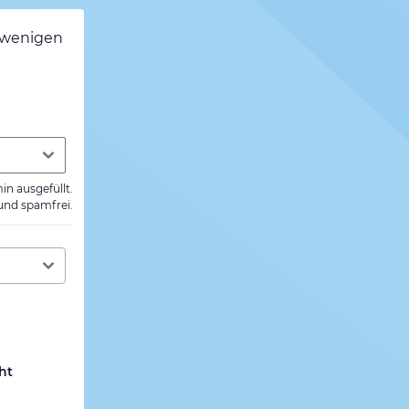
h wenigen
min ausgefüllt.
 und spamfrei.
ht