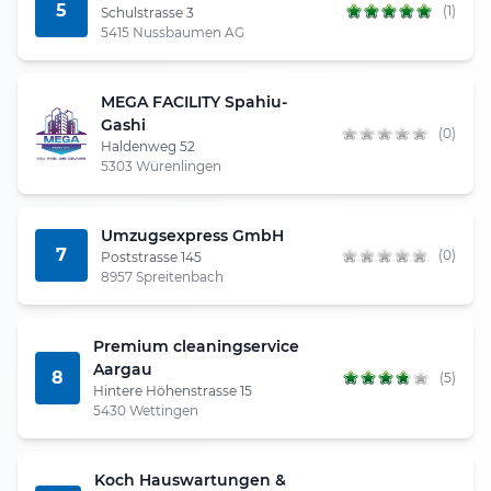
5
(1)
Schulstrasse 3
5415 Nussbaumen AG
MEGA FACILITY Spahiu-
Gashi
(0)
Haldenweg 52
5303 Würenlingen
Umzugsexpress GmbH
7
(0)
Poststrasse 145
8957 Spreitenbach
Premium cleaningservice
Aargau
8
(5)
Hintere Höhenstrasse 15
5430 Wettingen
Koch Hauswartungen &