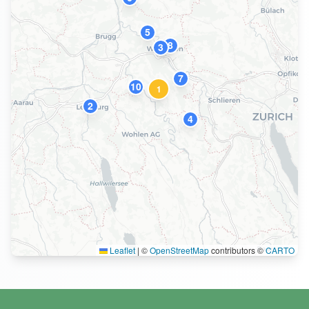
5
8
3
7
10
1
2
4
Leaflet
|
©
OpenStreetMap
contributors ©
CARTO