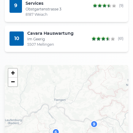
Services
9
(9)
Obstgartenstrasse 3
8187 Weiach
Cavara Hauswartung
10
(61)
Im Geerig
5507 Mellingen
+
−
9
6