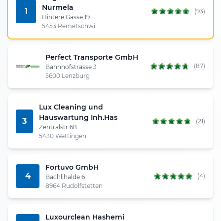
Nurmela
1
(93)
Hintere Gasse 19
5453 Remetschwil
Perfect Transporte GmbH
(87)
Bahnhofstrasse 3
5600 Lenzburg
Lux Cleaning und
Hauswartung Inh.Has
3
(21)
Zentralstr.68
5430 Wettingen
Fortuvo GmbH
4
(4)
Bächlihalde 6
8964 Rudolfstetten
Luxourclean Hashemi